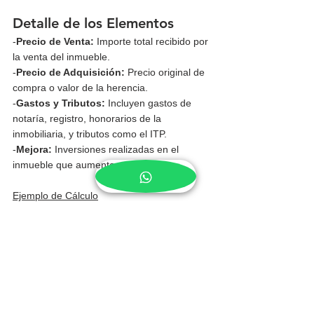
Detalle de los Elementos
-
Precio de Venta:
 Importe total recibido por 
la venta del inmueble.
-
Precio de Adquisición:
 Precio original de 
compra o valor de la herencia.
-
Gastos y Tributos:
 Incluyen gastos de 
notaría, registro, honorarios de la 
inmobiliaria, y tributos como el ITP.
-
Mejora:
 Inversiones realizadas en el 
inmueble que aumentan su valor.
Ejemplo de Cálculo
Si compraste una casa por 150.000 euros, 
realizaste mejoras por 10.000 euros y 
pagaste 5.000 euros en gastos y tributos, y 
la vendes por 200.000 euros, la ganancia 
patrimonial sería:
Ganancia Patrimonial = 200.000 - 