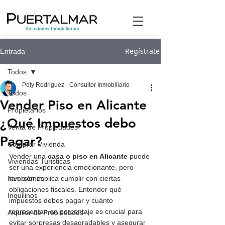
Regístrate
Entrada
Todos
Poly Rodriguez - Consultor Inmobiliario
Todos
Vender Piso en Alicante
Propietarios
¿Qué Impuestos debo
Venta de Propiedades
Pagar?
Comprar Vivienda
Vender una 
casa o piso en Alicante
 puede 
Viviendas Turisticas
ser una experiencia emocionante, pero 
Inversiones
también implica cumplir con ciertas 
obligaciones fiscales. Entender qué 
Inquilinos
impuestos debes pagar y cuánto 
representan en porcentaje es crucial para 
Alquiler de Propiedades
evitar sorpresas desagradables y asegurar 