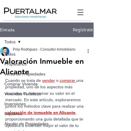
Regístrate
Entrada
Todos
Poly Rodriguez - Consultor Inmobiliario
Todos
Valoración Inmueble en
Propietarios
Alicante
Venta de Propiedades
Cuando se trata de 
vender
 o 
comprar 
una 
Comprar Vivienda
propiedad, uno de los aspectos más 
cruciales es determinar su valor en el 
Viviendas Turisticas
mercado. En este artículo, exploraremos 
Inversiones
juntos los métodos clave para realizar una 
valoración de inmueble en Alicante
, 
Inquilinos
proporcionando una guía detallada que te 
Alquiler de Propiedades
ayudará a entender mejor el valor de tu 