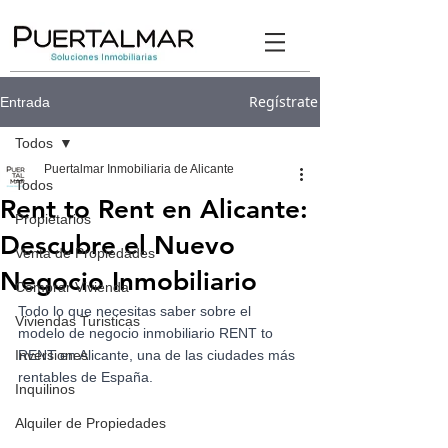
Regístrate
Entrada
Todos
Puertalmar Inmobiliaria de Alicante
Todos
Rent to Rent en Alicante:
Propietarios
Descubre el Nuevo
Venta de Propiedades
Negocio Inmobiliario
Comprar Vivienda
Todo lo que necesitas saber sobre el 
Viviendas Turisticas
modelo de negocio inmobiliario RENT to 
Inversiones
RENT en Alicante, una de las ciudades más 
rentables de España. 
Inquilinos
Alquiler de Propiedades