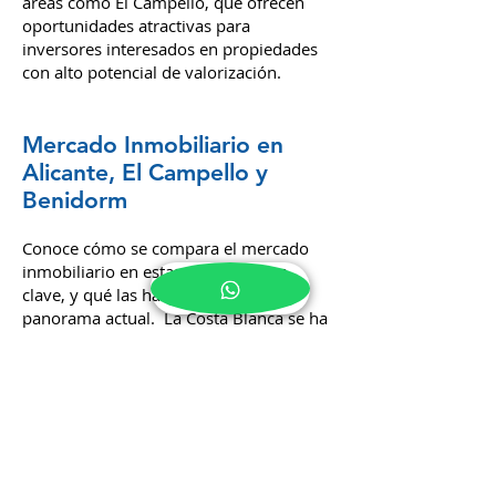
Oportunidades
Recientemente, Alicante ha visto un
aumento en inversiones tanto
residenciales como comerciales
. Un
claro ejemplo de esto es el desarrollo de
nuevos complejos habitacionales en
áreas como El Campello, que ofrecen
oportunidades atractivas para
inversores interesados en propiedades
con alto potencial de valorización.
Mercado Inmobiliario en
Alicante, El Campello y
Benidorm
Conoce cómo se compara el mercado
inmobiliario en estas tres ciudades
clave, y qué las hace únicas en el
panorama actual.
La Costa Blanca se ha