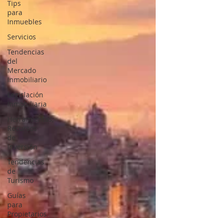
Tips
para
Inmuebles
Servicios
Tendencias
del
Mercado
Inmobiliario
Legislación
Inmobiliaria
Herramientas,
Recursos
de
Inversión
Tendencias
de
Turismo
Guías
para
Propietarios