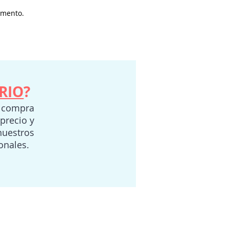
omento.
RIO
?
a compra
 precio y
nuestros
ionales.