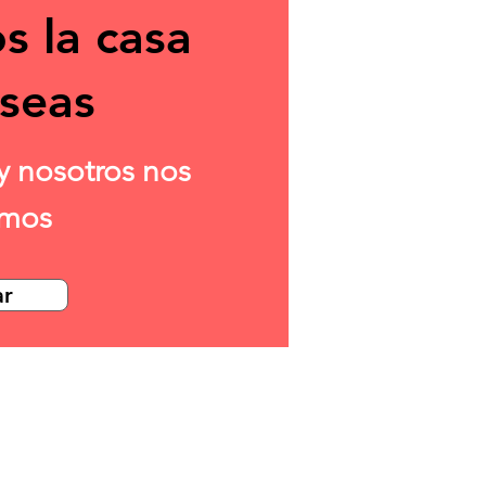
s la casa
seas
y nosotros nos
amos
ar