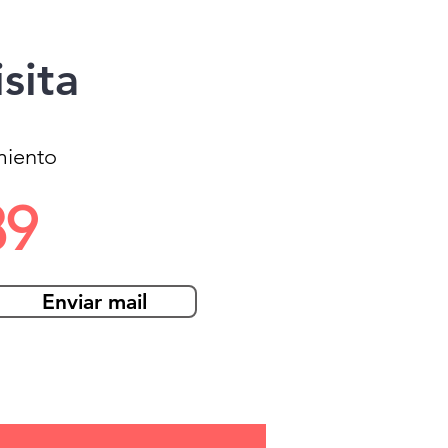
sita
miento
89
Enviar mail