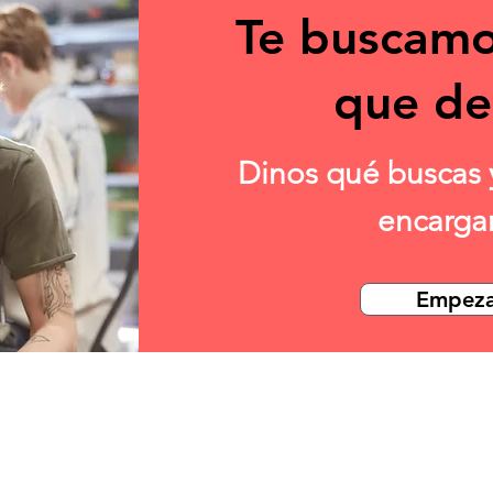
Te buscamo
que de
Dinos qué buscas 
encarg
Empez