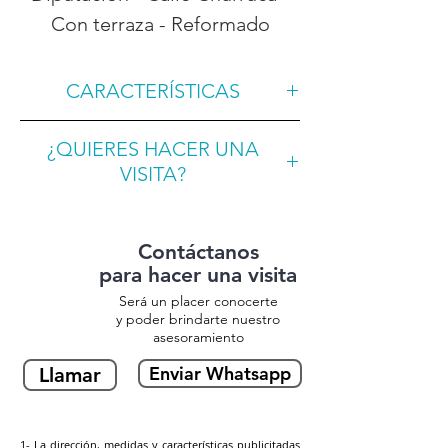
Con terraza - Reformado
CARACTERÍSTICAS
Metros2
65
¿QUIERES HACER UNA
VISITA?
Habitaciones
1
🙋‍♂️🙋‍♀️ Si quieres hacer una visita a
Baños
1
esta propiedad
completa el
Contáctanos
siguiente formulario
para hacer una visita
Garaje / Parking
NO
Será un placer conocerte
y poder brindarte nuestro
Ascensor
NO
asesoramiento
Enviar Whatsapp
Llamar
Terraza
SI
1- La dirección, medidas y características publicitadas