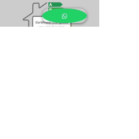
NECESITAS
CRÉDITO
BANCARIO
?
Te ayudamos a gestionar la hipoteca para la
compra de esta propiedad, o la que elijas. Al
mejor precio y condiciones de mercado.
Infórmate con nuestros profesionales.