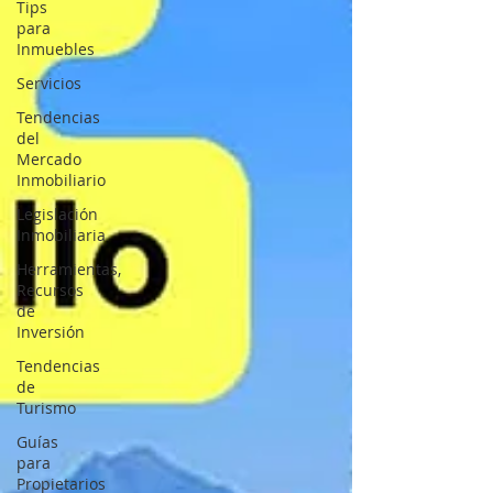
Tips
para
Inmuebles
Servicios
Tendencias
del
Mercado
Inmobiliario
Legislación
Inmobiliaria
Herramientas,
Recursos
de
Inversión
Tendencias
de
Turismo
Guías
para
Propietarios