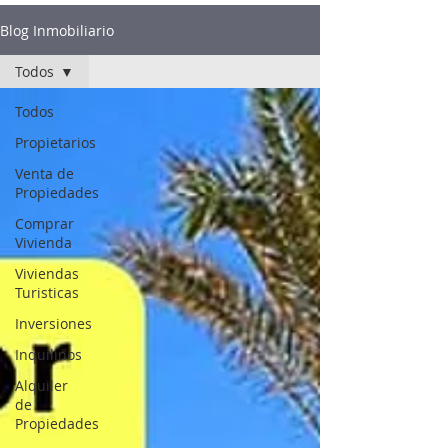
Blog Inmobiliario
Todos
Todos
Propietarios
Venta de
Propiedades
Comprar
Vivienda
Viviendas
Turisticas
Inversiones
Inquilinos
Alquiler
de
Propiedades