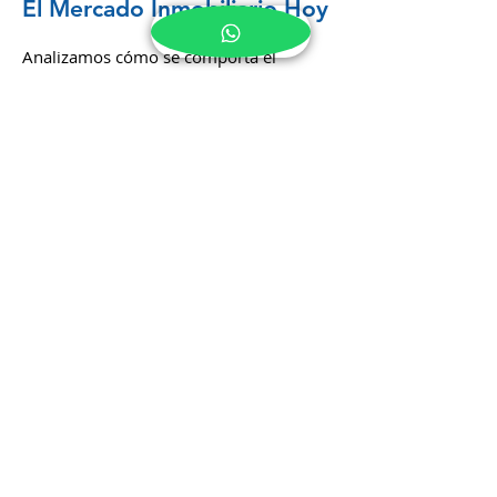
Conoce cada una de ellas.
El Mercado Inmobiliario Hoy
Analizamos cómo se comporta el
mercado inmobiliario en el día a día en
Alicante, destacando los cambios y
oportunidades actuales.
Análisis Diario del Mercado
Hoy en día, el mercado inmobiliario de
Alicante muestra signos de estabilidad
con una tendencia gradual hacia el
aumento de precios, lo que indica un
mercado saludable y atractivo para
inversores y compradores.