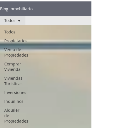
Blog Inmobiliario
Todos
Todos
Propietarios
Venta de
Propiedades
Comprar
Vivienda
Viviendas
Turisticas
Inversiones
Inquilinos
Alquiler
de
Propiedades