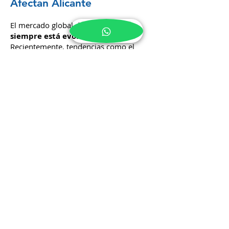
Tendencias Globales que
Afectan Alicante
El mercado global de bienes raíces
siempre está evolucionando
.
Recientemente, tendencias como el
trabajo remoto han tenido un impacto
significativo en la demanda de
propiedades en áreas con alta calidad de
vida, como Alicante, donde se observa
un creciente interés por parte de
compradores internacionales.
Noticias Derecho
Inmobiliario
Mantente al día con los cambios
legislativos y jurídicos que afectan a