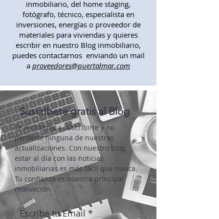
Si eres un profesional del sector
inmobiliario, del home staging,
fotógrafo, técnico, especialista en
inversiones, energías o proveedor de
materiales para viviendas y quieres
escribir en nuestro Blog inmobiliario,
puedes contactarnos enviando un mail
a
proveedores@puertalmar.com
Suscríbete gratis al Blog
Te invitamos a suscribirte y no
perderte ninguna de nuestras
actualizaciones. Con nuestro blog,
estar al día con las noticias
inmobiliarias es más fácil que nunca.
Tu confianza es nuestra principal
motivación.