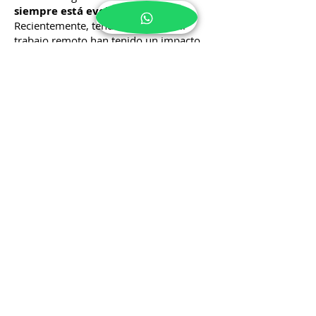
Afectan Alicante
El mercado global de bienes raíces
siempre está evolucionando
.
Recientemente, tendencias como el
trabajo remoto han tenido un impacto
significativo en la demanda de
propiedades en áreas con alta calidad de
vida, como Alicante, donde se observa
un creciente interés por parte de
compradores internacionales.
Noticias Derecho
Inmobiliario
Mantente al día con los cambios
legislativos y jurídicos que afectan a
propietarios, inquilinos e inversores en
Alicante, El Campello y Benidorm. Son
muchas las nuevas normativas y