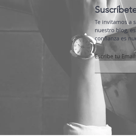
Suscríbete
Te invitamos a 
nuestro blog, es
confianza es nue
Escribe tu Email