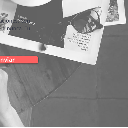
zaciones. Con
que nunca. Tu
nviar