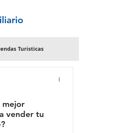
liario
iendas Turisticas
ebles
Servicios
a mejor
ra vender tu
 para Propietarios
e?