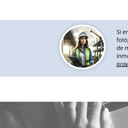
Si e
fotó
de m
inmo
pro