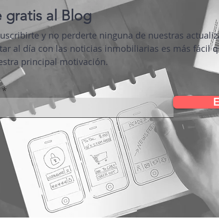
 gratis al Blog
suscribirte y no perderte ninguna de nuestras actuali
tar al día con las noticias inmobiliarias es más fácil 
stra principal motivación.
E