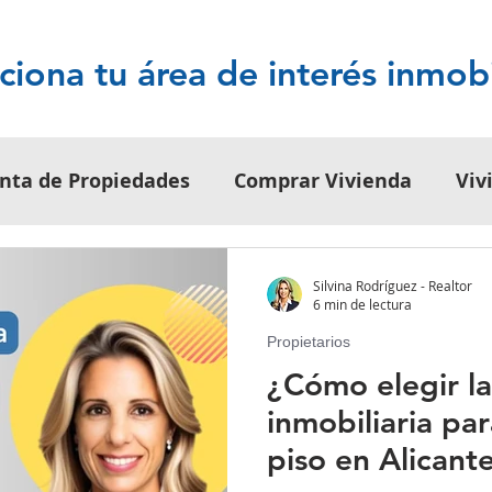
ciona tu área de interés inmobi
nta de Propiedades
Comprar Vivienda
Viv
os
Alquiler de Propiedades
Tips para Inmu
Silvina Rodríguez - Realtor
6 min de lectura
Propietarios
Inmobiliario
Legislación Inmobiliaria
¿Cómo elegir l
inmobiliaria pa
de Inversión
Tendencias de Turismo
Guías
piso en Alicant