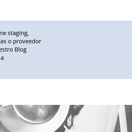
me staging,
gías o proveedor
estro Blog
 a