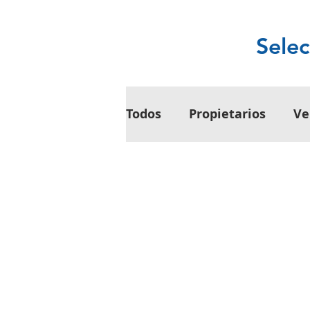
Selec
Todos
Propietarios
Ve
Inversiones
Inquilin
Tendencias del Mercado 
Herramientas, Recursos 