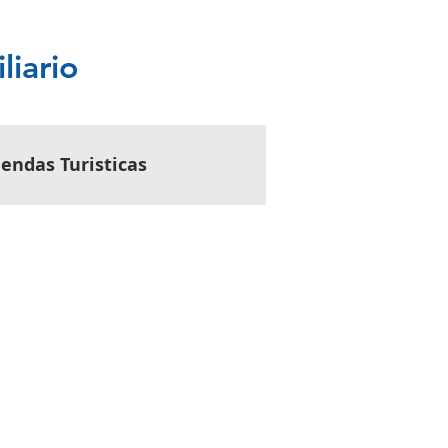
liario
iendas Turisticas
ebles
Servicios
 para Propietarios