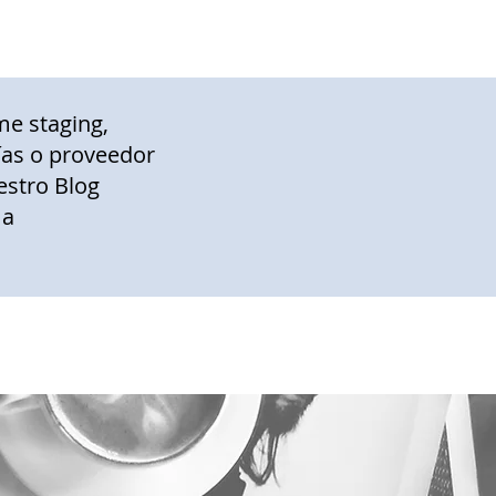
me staging,
gías o proveedor
estro Blog
 a