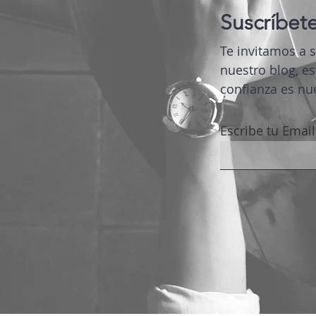
Suscríbete
Te invitamos a 
nuestro blog, es
confianza es nue
Escribe tu Email