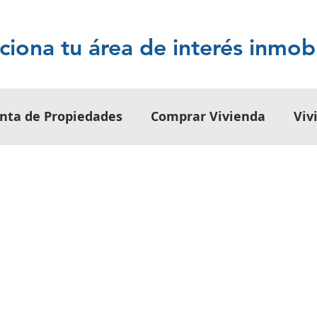
ciona tu área de interés inmobi
nta de Propiedades
Comprar Vivienda
Viv
os
Alquiler de Propiedades
Tips para Inmu
Inmobiliario
Legislación Inmobiliaria
de Inversión
Tendencias de Turismo
Guías