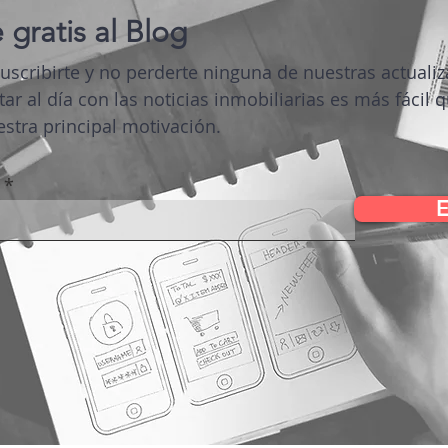
 gratis al Blog
suscribirte y no perderte ninguna de nuestras actuali
tar al día con las noticias inmobiliarias es más fácil 
stra principal motivación.
E