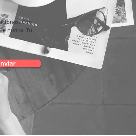
zaciones. Con
que nunca. Tu
nviar