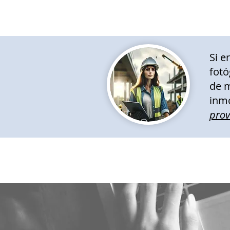
Si e
fotó
de m
inmo
pro