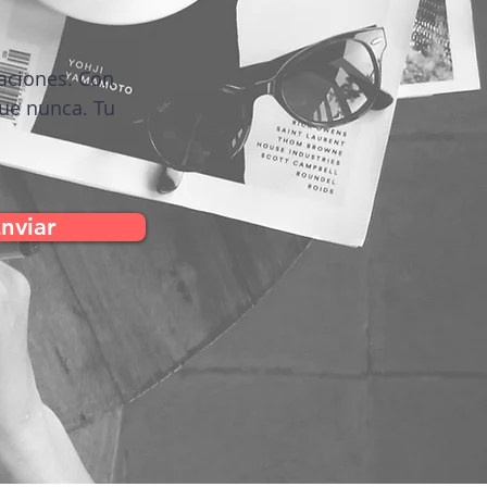
zaciones. Con
que nunca. Tu
nviar