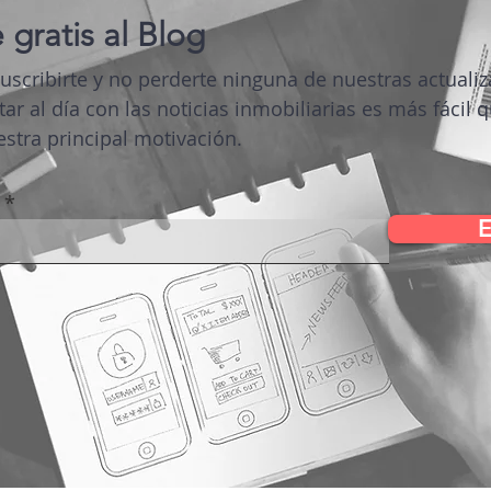
 gratis al Blog
suscribirte y no perderte ninguna de nuestras actuali
tar al día con las noticias inmobiliarias es más fácil 
stra principal motivación.
E