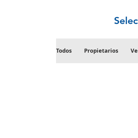
Selec
Todos
Propietarios
Ve
Inversiones
Inquilin
Tendencias del Mercado 
Herramientas, Recursos 