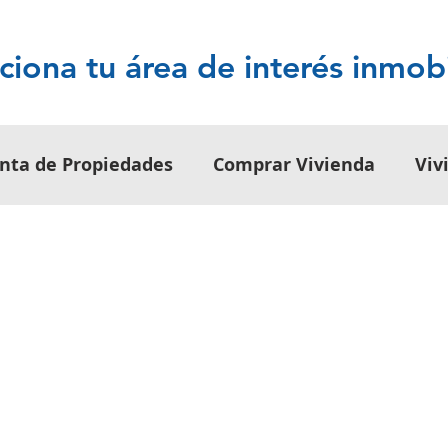
ciona tu área de interés inmobi
nta de Propiedades
Comprar Vivienda
Viv
os
Alquiler de Propiedades
Tips para Inmu
Inmobiliario
Legislación Inmobiliaria
de Inversión
Tendencias de Turismo
Guías