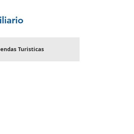
liario
iendas Turisticas
ebles
Servicios
 para Propietarios