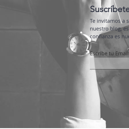
Suscríbete
Te invitamos a 
nuestro blog, es
confianza es nue
Escribe tu Email