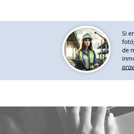
Si e
fotó
de m
inmo
pro