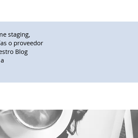
me staging,
gías o proveedor
estro Blog
 a