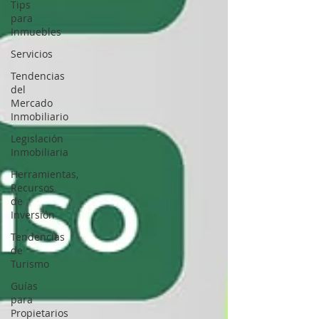
Tips
para
Inmuebles
Servicios
Tendencias
del
Mercado
Inmobiliario
Legislación
Inmobiliaria
Herramientas,
Recursos
de
Inversión
Tendencias
de
Turismo
Guías
para
Propietarios