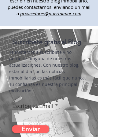
inversiones, energías o proveedor de
materiales para viviendas y quieres
escribir en nuestro Blog inmobiliario,
puedes contactarnos enviando un mail
a
proveedores@puertalmar.com
Suscríbete gratis al Blog
Te invitamos a suscribirte y no
perderte ninguna de nuestras
actualizaciones. Con nuestro blog,
estar al día con las noticias
inmobiliarias es más fácil que nunca.
Tu confianza es nuestra principal
motivación.
Escribe tu Email