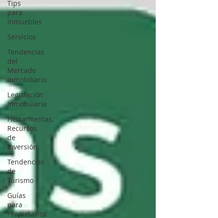
Tips
para
Inmuebles
Servicios
Tendencias
del
Mercado
Inmobiliario
Legislación
Inmobiliaria
Herramientas,
Recursos
de
Inversión
Tendencias
de
Turismo
Guías
para
Propietarios