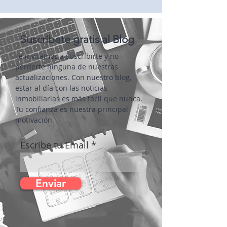
puedes contactarnos enviando un mail
a
proveedores@puertalmar.com
Suscríbete gratis al Blog
Te invitamos a suscribirte y no
perderte ninguna de nuestras
actualizaciones. Con nuestro blog,
estar al día con las noticias
inmobiliarias es más fácil que nunca.
Tu confianza es nuestra principal
motivación.
Escribe tu Email
Enviar