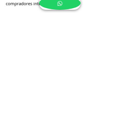
propiedades en áreas con alta calidad de
vida, como Alicante, donde se observa
un creciente interés por parte de
compradores internacionales.
Noticias Derecho
Inmobiliario
Mantente al día con los cambios
legislativos y jurídicos que afectan a
propietarios, inquilinos e inversores en
Alicante, El Campello y Benidorm. Son
muchas las nuevas normativas y
modificaciones legislativas que
impactan en el sector inmobiliario.
Mantente atento a todas ellas en un
mismo lugar. Este Blog será tu mejor
aliado.