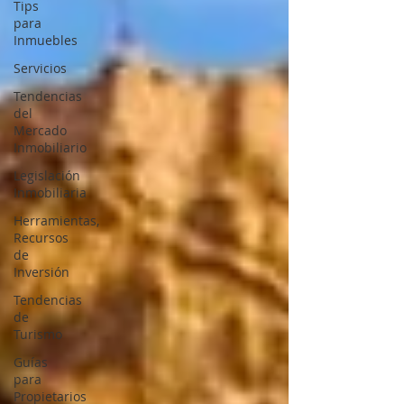
Tips
para
Inmuebles
Servicios
Tendencias
del
Mercado
Inmobiliario
Legislación
Inmobiliaria
Herramientas,
Recursos
de
Inversión
Tendencias
de
Turismo
Guías
para
Propietarios