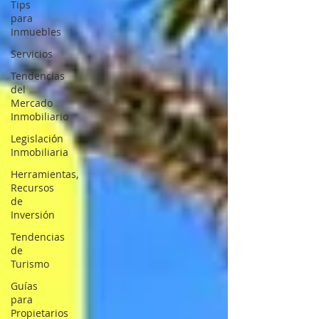
Tips
para
Inmuebles
Servicios
Tendencias
del
Mercado
Inmobiliario
Legislación
Inmobiliaria
Herramientas,
Recursos
de
Inversión
Tendencias
de
Turismo
Guías
para
Propietarios