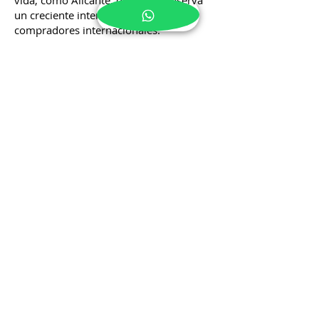
significativo en la demanda de
propiedades en áreas con alta calidad de
vida, como Alicante, donde se observa
un creciente interés por parte de
compradores internacionales.
Noticias Derecho
Inmobiliario
Mantente al día con los cambios
legislativos y jurídicos que afectan a
propietarios, inquilinos e inversores en
Alicante, El Campello y Benidorm. Son
muchas las nuevas normativas y
modificaciones legislativas que
impactan en el sector inmobiliario.
Mantente atento a todas ellas en un
mismo lugar. Este Blog será tu mejor
aliado.