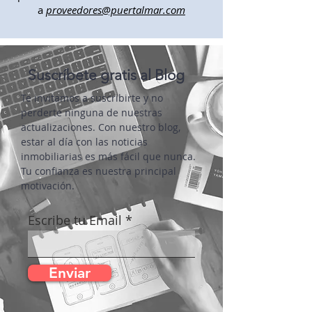
materiales para viviendas y quieres
escribir en nuestro Blog inmobiliario,
puedes contactarnos enviando un mail
a
proveedores@puertalmar.com
Suscríbete gratis al Blog
Te invitamos a suscribirte y no
perderte ninguna de nuestras
actualizaciones. Con nuestro blog,
estar al día con las noticias
inmobiliarias es más fácil que nunca.
Tu confianza es nuestra principal
motivación.
Escribe tu Email
Enviar