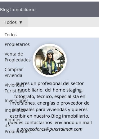
Blog Inmobiliario
Todos
Todos
Propietarios
Venta de
Propiedades
Comprar
Vivienda
Si eres un profesional del sector
Viviendas
inmobiliario, del home staging,
Turisticas
fotógrafo, técnico, especialista en
Inversiones
inversiones, energías o proveedor de
materiales para viviendas y quieres
Inquilinos
escribir en nuestro Blog inmobiliario,
Alquiler
puedes contactarnos enviando un mail
de
a
proveedores@puertalmar.com
Propiedades