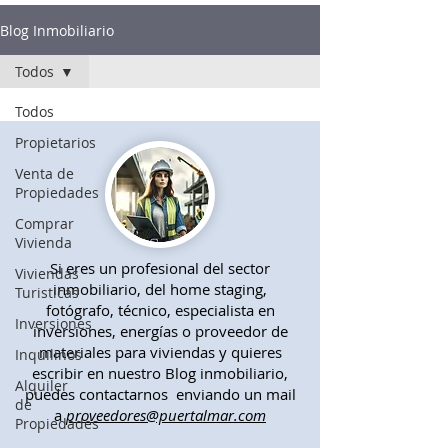
Blog Inmobiliario
Todos
Todos
Propietarios
Venta de
Propiedades
Comprar
Vivienda
Si eres un profesional del sector
Viviendas
inmobiliario, del home staging,
Turisticas
fotógrafo, técnico, especialista en
Inversiones
inversiones, energías o proveedor de
materiales para viviendas y quieres
Inquilinos
escribir en nuestro Blog inmobiliario,
Alquiler
puedes contactarnos enviando un mail
de
a
proveedores@puertalmar.com
Propiedades