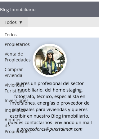
Blog Inmobiliario
Todos
Todos
Propietarios
Venta de
Propiedades
Comprar
Vivienda
Si eres un profesional del sector
Viviendas
inmobiliario, del home staging,
Turisticas
fotógrafo, técnico, especialista en
Inversiones
inversiones, energías o proveedor de
materiales para viviendas y quieres
Inquilinos
escribir en nuestro Blog inmobiliario,
Alquiler
puedes contactarnos enviando un mail
de
a
proveedores@puertalmar.com
Propiedades