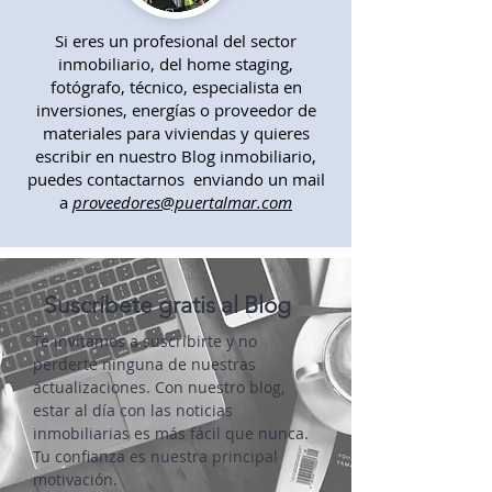
Si eres un profesional del sector
inmobiliario, del home staging,
fotógrafo, técnico, especialista en
inversiones, energías o proveedor de
materiales para viviendas y quieres
escribir en nuestro Blog inmobiliario,
puedes contactarnos enviando un mail
a
proveedores@puertalmar.com
Suscríbete gratis al Blog
Te invitamos a suscribirte y no
perderte ninguna de nuestras
actualizaciones. Con nuestro blog,
estar al día con las noticias
inmobiliarias es más fácil que nunca.