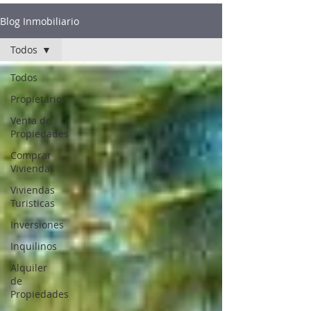
Blog Inmobiliario
Todos
Todos
Propietarios
Venta de
Propiedades
Comprar
Vivienda
Viviendas
Turisticas
Inversiones
Inquilinos
Alquiler
de
Propiedades