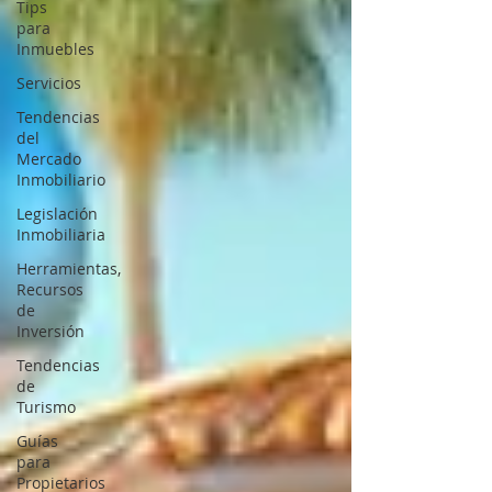
Tips
para
Inmuebles
Servicios
Tendencias
del
Mercado
Inmobiliario
Legislación
Inmobiliaria
Herramientas,
Recursos
de
Inversión
Tendencias
de
Turismo
Guías
para
Propietarios