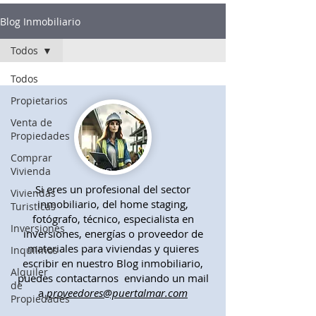
Blog Inmobiliario
Todos
Todos
Propietarios
Venta de
Propiedades
Comprar
Vivienda
Si eres un profesional del sector
Viviendas
inmobiliario, del home staging,
Turisticas
fotógrafo, técnico, especialista en
Inversiones
inversiones, energías o proveedor de
materiales para viviendas y quieres
Inquilinos
escribir en nuestro Blog inmobiliario,
Alquiler
puedes contactarnos enviando un mail
de
a
proveedores@puertalmar.com
Propiedades